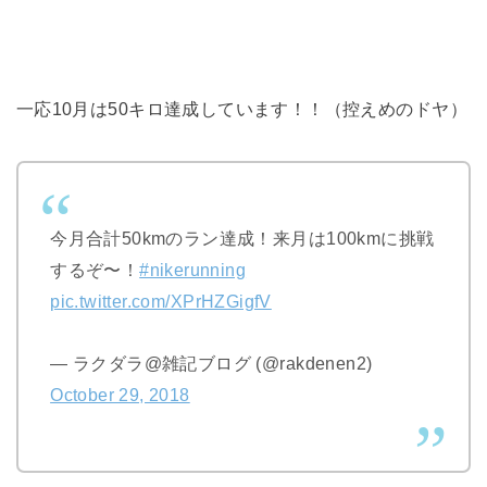
一応10月は50キロ達成しています！！（控えめのドヤ）
今月合計50kmのラン達成！来月は100kmに挑戦
するぞ〜！
#nikerunning
pic.twitter.com/XPrHZGigfV
— ラクダラ@雑記ブログ (@rakdenen2)
October 29, 2018